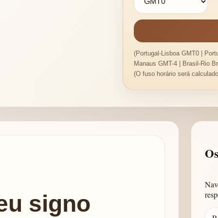
(Portugal-Lisboa GMT0 | Port
Manaus GMT-4 | Brasil-Rio B
(O fuso horário será calculad
Os
Nave
resp
eu signo
R