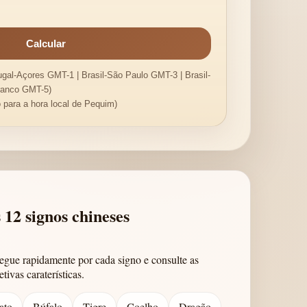
ugal-Açores GMT-1 | Brasil-São Paulo GMT-3 | Brasil-
ranco GMT-5)
o para a hora local de Pequim)
 12 signos chineses
gue rapidamente por cada signo e consulte as
etivas caraterísticas.
ato
Búfalo
Tigre
Coelho
Dragão